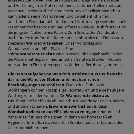
und Vertiefungen im Putz entstehen an solchen Stellen meist aus
Versehen. In einem überfüllten Korridor voller eiliger Menschen
kann jeder an einer Wand reiben und versehentlich einen
unschönen Fleck darauf hinterlassen. Nicht zu vergessen sind auch
Menschen mit besonderen Bedürfnissen - wie Rollstuhlfahrer - und
die jüngsten Nutzer eines Raums. Zum Schutz der Wände, aber
auch für den Komfort der Raumnutzer, lohnt sich der Einbau von
speziellen
Wandschutzleisten
. Unser Vorschlag sind
Wandabweiser aus HPL-Platten. Eine
solche
Wandschutzleiste
wird in einer Höhe angebracht, in der
die Wände mit Gepäck, medizinischen Geräten, Stühlen, Möbeln
oder anderen Einrichtungsgegenständen in Berührung kommen.
Die Hauptaufgabe von Wandschutzleisten aus HPL besteht
darin, die Wand vor Stößen und mechanischen
Beschädigungen zu schützen
. Durch den Einbau von
Stoßfängern können kostspielige Reparaturen und eine häufigere
Wartung vermieden werden. Die
Wandschutzleiste aus
HPL
fängt Stöße effektiv ab und schützt Wände vor Dellen, Rissen
und anderen Schäden.
Erwähnenswert ist auch, dass
Wandschutzleisten aus HPL leicht zu reinigen sind
und sich
daher ideal für Bereiche eignen, in denen ein hohes Maß an
Hygiene erforderlich ist, wie z. B. in Krankenhäusern, Labors oder
Gastronomiebetrieben.