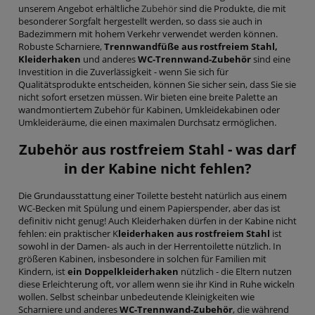
unserem Angebot erhältliche
Zubehör
sind die Produkte, die mit
besonderer Sorgfalt hergestellt werden, so dass sie auch in
Badezimmern mit hohem Verkehr verwendet werden können.
Robuste Scharniere,
Trennwandfüße aus rostfreiem Stahl,
Kleiderhaken
und anderes
WC-Trennwand-Zubehör
sind eine
Investition in die Zuverlässigkeit - wenn Sie sich für
Qualitätsprodukte entscheiden, können Sie sicher sein, dass Sie sie
nicht sofort ersetzen müssen. Wir bieten eine breite Palette an
wandmontiertem Zubehör für Kabinen, Umkleidekabinen oder
Umkleideräume, die einen maximalen Durchsatz ermöglichen.
Zubehör aus rostfreiem Stahl - was darf
in der Kabine nicht fehlen?
Die Grundausstattung einer Toilette besteht natürlich aus einem
WC-Becken mit Spülung und einem Papierspender, aber das ist
definitiv nicht genug! Auch Kleiderhaken dürfen in der Kabine nicht
fehlen: ein praktischer K
leiderhaken aus rostfreiem Stahl
ist
sowohl in der Damen- als auch in der Herrentoilette nützlich. In
größeren Kabinen, insbesondere in solchen für Familien mit
Kindern, ist
ein Doppelkleiderhaken
nützlich - die Eltern nutzen
diese Erleichterung oft, vor allem wenn sie ihr Kind in Ruhe wickeln
wollen. Selbst scheinbar unbedeutende Kleinigkeiten wie
Scharniere und anderes
WC-Trennwand-Zubehör
, die während