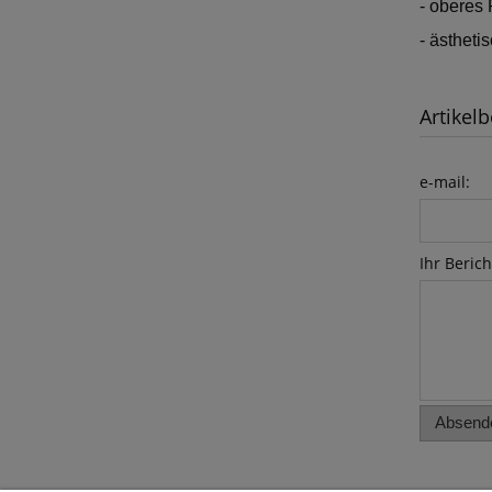
- oberes 
- ästhet
Artikelb
e-mail:
Ihr Berich
Absend