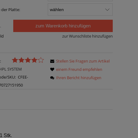
 der Platte:
zum Warenkorb hinzufügen
.
eld
zur Wunschliste hinzufügen
:
Stellen Sie Fragen zum Artikel
HPL SYSTEM
einem Freund empfehlen
ode/SKU:
CFEE-
Ihren Bericht hinzufügen
70727151950
1 Stk.