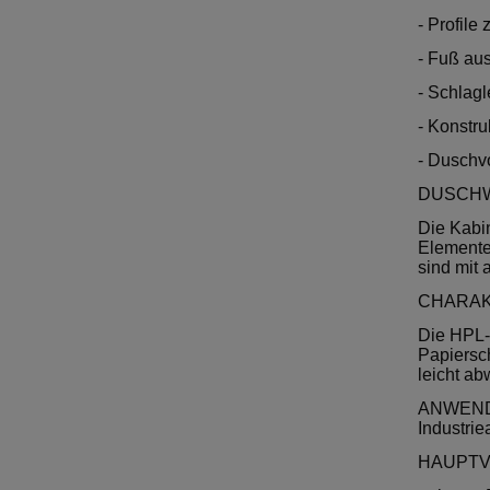
- Profile
- Fuß aus
- Schlagl
- Konstru
- Duschvo
DUSCH
Die Kabi
Elemente
sind mit 
CHARAK
Die HPL-P
Papiersch
leicht ab
ANWENDUN
Industrie
HAUPTV