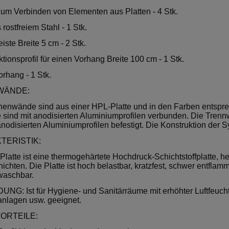
 zum Verbinden von Elementen aus Platten - 4 Stk.
 rostfreiem Stahl - 1 Stk.
eiste Breite 5 cm - 2 Stk.
ktionsprofil für einen Vorhang Breite 100 cm - 1 Stk.
rhang - 1 Stk.
WÄNDE:
nenwände sind aus einer HPL-Platte und in den Farben entspre
 sind mit anodisierten Aluminiumprofilen verbunden. Die Tren
anodisierten Aluminiumprofilen befestigt. Die Konstruktion der 
TERISTIK:
latte ist eine thermogehärtete Hochdruck-Schichtstoffplatte, h
ichten. Die Platte ist hoch belastbar, kratzfest, schwer entflam
waschbar.
G: Ist für Hygiene- und Sanitärräume mit erhöhter Luftfeuchti
anlagen usw. geeignet.
ORTEILE: