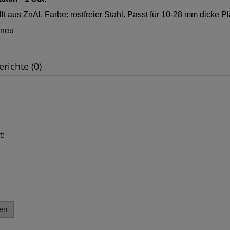
lt aus ZnAl, Farbe: rostfreier Stahl. Passt für 10-28 mm dicke Pl
 neu
erichte (0)
t:
en