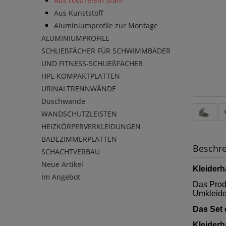
Aus rostfreiem Stahl
Aus Kunststoff
Aluminiumprofile zur Montage
ALUMINIUMPROFILE
SCHLIEßFÄCHER FÜR SCHWIMMBÄDER
UND FITNESS-SCHLIEßFÄCHER
HPL-KOMPAKTPLATTEN
URINALTRENNWÄNDE
Duschwande
WANDSCHUTZLEISTEN
HEIZKÖRPERVERKLEIDUNGEN
BADEZIMMERPLATTEN
Beschr
SCHACHTVERBAU
Neue Artikel
Kleiderh
Im Angebot
Das Prod
Umkleide
Das Set 
Kleiderh