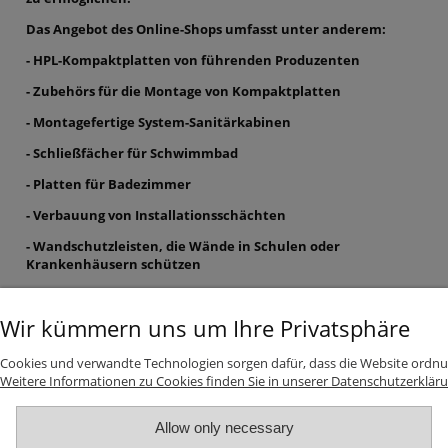
Das Angebot des Online-Shops umfasst unter anderem:
- HPL-Kompaktplatten von führenden Produzenten
- Zubehörs für die Montage von Kompaktplatten
- Montagefertige System-Sanitärkabinen
- Schließfächer für Schwimmbad
- Platten für Badezimmer
- Verbauung von Installationsschächten
- Wandschutzleisten, die Wände in Schulen oder
Krankenhäusern schützen
- Heizkörperverkleidungen
Wir kümmern uns um Ihre Privatsphäre
INFORMATIONEN
Cookies und verwandte Technologien sorgen dafür, dass die Website ordnu
Weitere Informationen zu Cookies finden Sie in unserer Datenschutzerkläru
Top-Kategorien
Allow only necessary