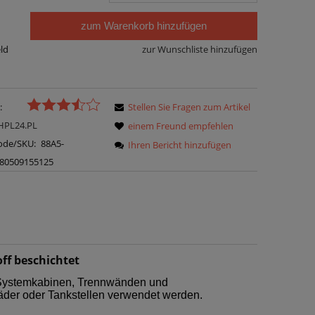
zum Warenkorb hinzufügen
t
eld
zur Wunschliste hinzufügen
:
Stellen Sie Fragen zum Artikel
HPL24.PL
einem Freund empfehlen
ode/SKU:
88A5-
Ihren Bericht hinzufügen
80509155125
ff beschichtet
n Systemkabinen, Trennwänden und
der oder Tankstellen verwendet werden.