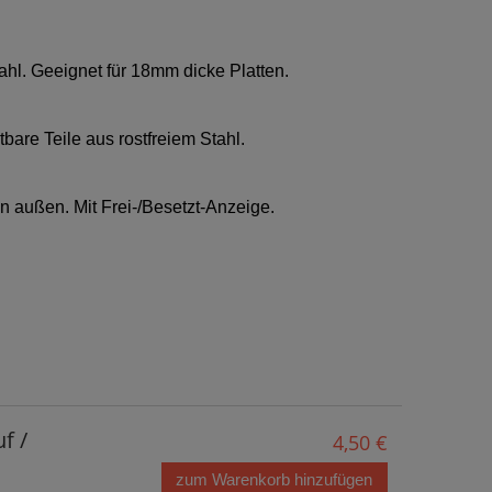
l. Geeignet für 18mm dicke Platten.
bare Teile aus rostfreiem Stahl.
on außen. Mit Frei-/Besetzt-Anzeige.
f /
4,50 €
zum Warenkorb hinzufügen