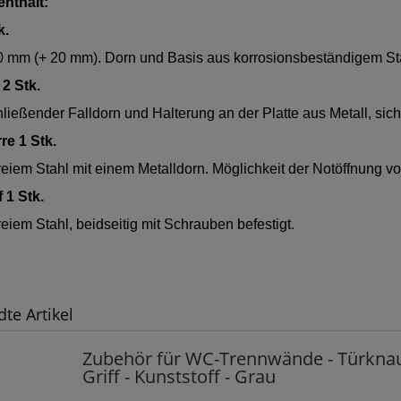
enthält:
k.
 mm (+ 20 mm). Dorn und Basis aus korrosionsbeständigem Stah
2 Stk.
ließender Falldorn und Halterung an der Platte aus Metall, sicht
e 1 Stk.
reiem Stahl mit einem Metalldorn. Möglichkeit der Notöffnung v
 1 Stk.
reiem Stahl, beidseitig mit Schrauben befestigt.
te Artikel
Zubehör für WC-Trennwände - Türknau
Griff - Kunststoff - Grau