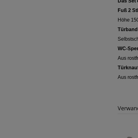
Das Set 
Fuß 2 St
Höhe 150
Türband 
Selbstsch
WC-Sperr
Aus rostf
Türknauf
Aus rostf
Verwand