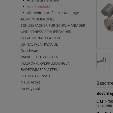
Aus rostfreiem Stahl
Aus Kunststoff
Aluminiumprofile zur Montage
ALUMINIUMPROFILE
SCHLIEßFÄCHER FÜR SCHWIMMBÄDER
UND FITNESS-SCHLIEßFÄCHER
HPL-KOMPAKTPLATTEN
URINALTRENNWÄNDE
Duschwande
WANDSCHUTZLEISTEN
HEIZKÖRPERVERKLEIDUNGEN
BADEZIMMERPLATTEN
SCHACHTVERBAU
Neue Artikel
Beschr
Im Angebot
Beschlä
Das Prod
Umkleide